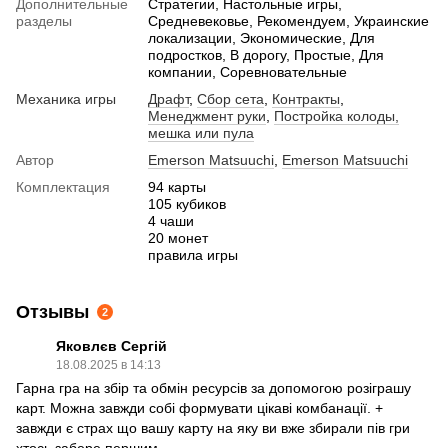
Дополнительные
Стратегии, Настольные игры,
разделы
Средневековье, Рекомендуем, Украинские
локализации, Экономические, Для
подростков, В дорогу, Простые, Для
компании, Соревновательные
Механика игры
Драфт
,
Сбор сета
,
Контракты
,
Менеджмент руки
,
Постройка колоды,
мешка или пула
Автор
Emerson Matsuuchi
,
Emerson Matsuuchi
Комплектация
94 карты
105 кубиков
4 чаши
20 монет
правила игры
Отзывы
2
Яковлєв Сергій
18.08.2025 в 14:13
Гарна гра на збір та обмін ресурсів за допомогою розіграшу
карт. Можна завжди собі формувати цікаві комбанації. +
завжди є страх що вашу карту на яку ви вже збирали пів гри
хтось забере першим.