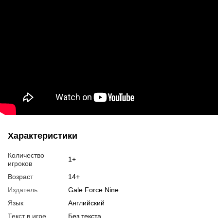
Характеристики
Количество
1+
игроков
Возраст
14+
Издатель
Gale Force Nine
Язык
Английский
Текст в игре
Без текста