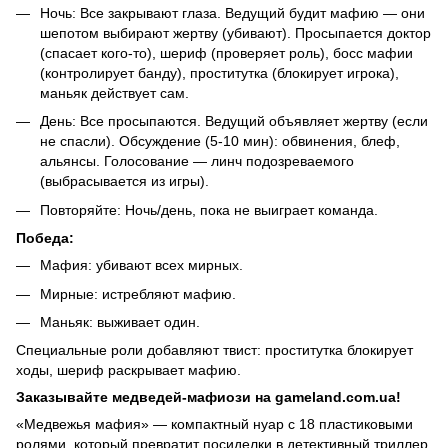
Ночь: Все закрывают глаза. Ведущий будит мафию — они
шепотом выбирают жертву (убивают). Просыпается доктор
(спасает кого-то), шериф (проверяет роль), босс мафии
(контролирует банду), проститутка (блокирует игрока),
маньяк действует сам.
День: Все просыпаются. Ведущий объявляет жертву (если
не спасли). Обсуждение (5-10 мин): обвинения, блеф,
альянсы. Голосование — линч подозреваемого
(выбрасывается из игры).
Повторяйте: Ночь/день, пока не выиграет команда.
Победа:
Мафия: убивают всех мирных.
Мирные: истребляют мафию.
Маньяк: выживает один.
Специальные роли добавляют твист: проститутка блокирует
ходы, шериф раскрывает мафию.
Заказывайте медведей-мафиози на gameland.com.ua!
«Медвежья мафия» — компактный нуар с 18 пластиковыми
ролями, который превратит посиделки в детективный триллер