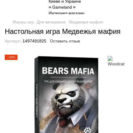
Жанры игр
Для вечеринок
Медвежья мафия
Настольная игра Медвежья мафия
Артикул:
1497491825
Оставить отзыв
−16%