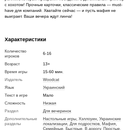
с хохотом! Прочные карточки, классические правила — must-
have для компаний. Хватайте сейчас — и пусть мафия не
выиграет. Ваши вечера ждут линча!
Характеристики
Количество
6-16
игроков
Возраст
13+
Время игры
15-60 мин.
Издатель
Woodcat
Язык
Украинский
Текст в игре
Мало
Сложность
Низкая
Раздел
Для вечеринок
Дополнительные
Настольные игры
,
Хэллоуин
,
Украинские
разделы
локализации
,
Для подростков
,
Мафия
,
Семейные
,
Быстрые
,
В дорогу
,
Простые
,