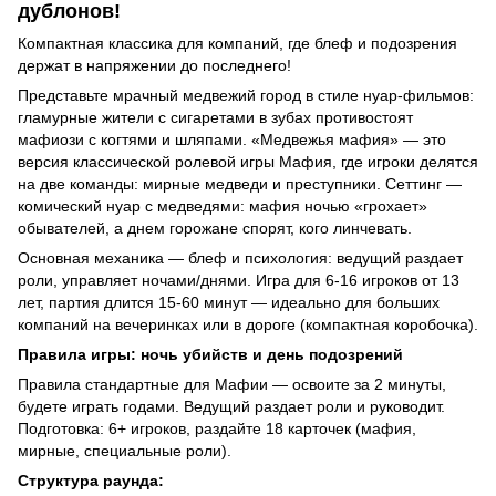
дублонов!
Компактная классика для компаний, где блеф и подозрения
держат в напряжении до последнего!
Представьте мрачный медвежий город в стиле нуар-фильмов:
гламурные жители с сигаретами в зубах противостоят
мафиози с когтями и шляпами. «Медвежья мафия» — это
версия классической ролевой игры Мафия, где игроки делятся
на две команды: мирные медведи и преступники. Сеттинг —
комический нуар с медведями: мафия ночью «грохает»
обывателей, а днем горожане спорят, кого линчевать.
Основная механика — блеф и психология: ведущий раздает
роли, управляет ночами/днями. Игра для 6-16 игроков от 13
лет, партия длится 15-60 минут — идеально для больших
компаний на вечеринках или в дороге (компактная коробочка).
Правила игры: ночь убийств и день подозрений
Правила стандартные для Мафии — освоите за 2 минуты,
будете играть годами. Ведущий раздает роли и руководит.
Подготовка: 6+ игроков, раздайте 18 карточек (мафия,
мирные, специальные роли).
Структура раунда: