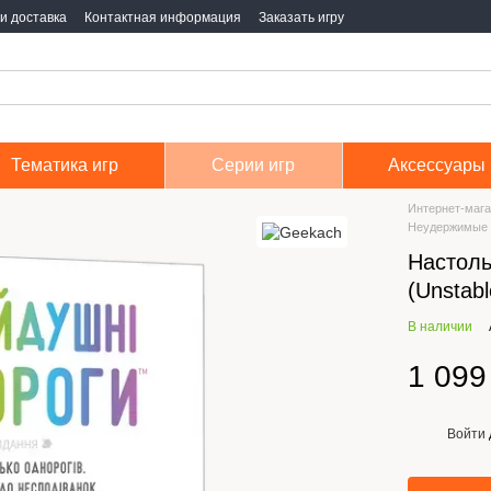
и доставка
Контактная информация
Заказать игру
Тематика игр
Серии игр
Аксессуары
Интернет-мага
Неудержимые е
Настоль
(Unstabl
В наличии
1 099
Войти
%