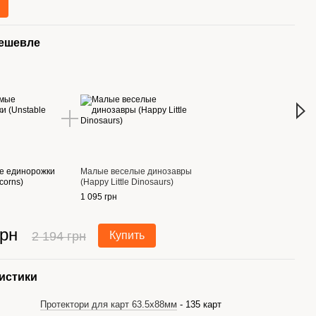
дешевле
Вме
е единорожки
Малые веселые динозавры
Неуд
corns)
(Happy Little Dinosaurs)
(Unst
1 095 грн
1 099
грн
2 194 грн
Купить
1 
истики
Протектори для карт 63.5x88мм
- 135 карт