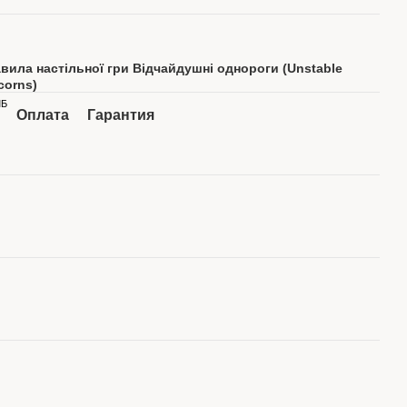
вила настільної гри Відчайдушні однороги (Unstable
corns)
МБ
Оплата
Гарантия