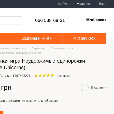
Укр
Рус
Желания
Вход
066 538-69-31
Мой заказ
Комиксы и книги
Mystery Box
зин настольных игр
Серии игр
Взрывные котята
динорожки (Unstable Unicorns)
ная игра Неудержимые единорожки
e Unicorns)
Артикул: 1497488271
2 отзыва
 грн
В желания
для отображения накопительной скидки