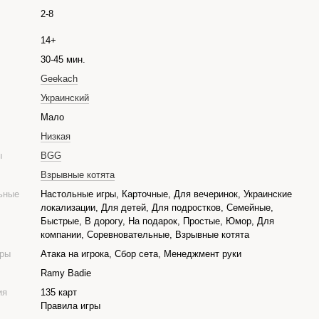
2-8
14+
30-45 мин.
Geekach
Украинский
е
Мало
Низкая
ры
BGG
Взрывные котята
ьные
Настольные игры, Карточные, Для вечеринок, Украинские
локализации, Для детей, Для подростков, Семейные,
Быстрые, В дорогу, На подарок, Простые, Юмор, Для
компании, Соревновательные, Взрывные котята
гры
Атака на игрока, Сбор сета, Менеджмент руки
Ramy Badie
ия
135 карт
Правила игры