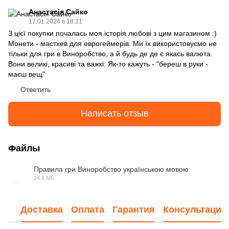
Анастасія Сайко
17.01.2024 в 18:31
З цієї покупки почалась моя історія любові з цим магазином :)
Монети - мастхев для еврогеймерів. Ми їх використовуємо не
тільки для гри в Виноробство, а й будь де де є якась валюта.
Вони великі, красиві та важкі. Як-то кажуть - "береш в руки -
маєш вещ"
Ответить
Написать отзыв
Файлы
Правила гри Виноробство українською мовою
24.6 МБ
PDF
Доставка
Оплата
Гарантия
Консультация