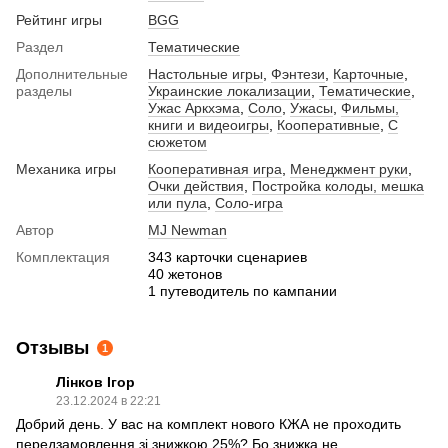
Рейтинг игры
BGG
Раздел
Тематические
Дополнительные
Настольные игры
,
Фэнтези
,
Карточные
,
разделы
Украинские локализации
,
Тематические
,
Ужас Аркхэма
,
Соло
,
Ужасы
,
Фильмы,
книги и видеоигры
,
Кооперативные
,
С
сюжетом
Механика игры
Кооперативная игра
,
Менеджмент руки
,
Очки действия
,
Постройка колоды, мешка
или пула
,
Соло-игра
Автор
MJ Newman
Комплектация
343 карточки сценариев
40 жетонов
1 путеводитель по кампании
Отзывы
1
Лінков Ігор
23.12.2024 в 22:21
Добрий день. У вас на комплект нового КЖА не проходить
передзамовлення зі знижкою 25%? Бо знижка не