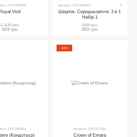
2
икул: 1497489556
Артикул: 1497489203
Royal Visit
Шерлок. Середньовіччя. 3 в 1
Набір 1
1 100 грн
599 грн
924 грн
503 грн
−16%
икул: 1497489469
Артикул: 1463317464
tiere (Кондотьєр)
Crown of Emara