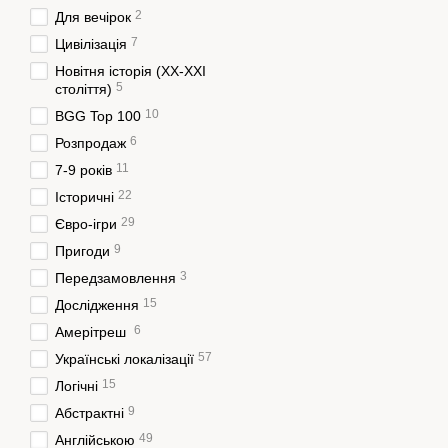
2
Для вечірок
7
Цивілізація
Новітня історія (XX-XXI
5
століття)
10
BGG Top 100
6
Розпродаж
11
7-9 років
22
Історичні
29
Євро-ігри
9
Пригоди
3
Передзамовлення
15
Дослідження
6
Амерітреш
57
Українські локалізації
15
Логічні
9
Абстрактні
49
Англійською