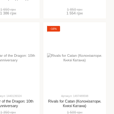
1 650 грн
1 850 грн
1 386 грн
1 554 грн
−16%
икул: 1440139324
Артикул: 1497489598
r of the Dragon: 10th
Rivals for Catan (Колонізатори.
nniversary
Князі Катана)
1 350 грн
1 500 грн