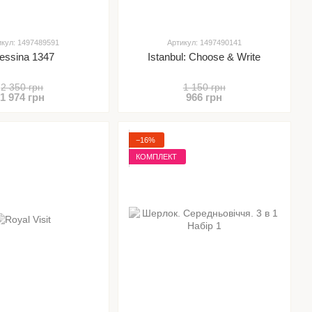
икул: 1497489591
Артикул: 1497490141
essina 1347
Istanbul: Choose & Write
2 350 грн
1 150 грн
1 974 грн
966 грн
−16%
КОМПЛЕКТ