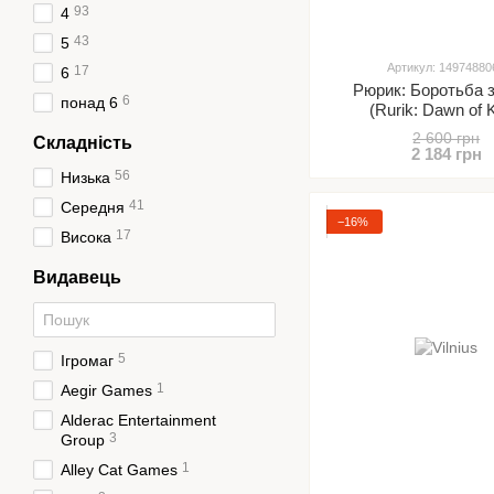
93
4
43
5
Артикул: 14974880
17
6
Рюрик: Боротьба з
6
понад 6
(Rurik: Dawn of 
2 600 грн
Складність
2 184 грн
56
Низька
41
Середня
−16%
17
Висока
Видавець
5
Ігромаг
1
Aegir Games
Alderac Entertainment
3
Group
1
Alley Cat Games