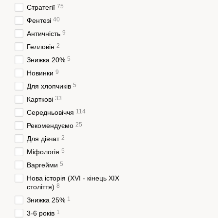
75
Стратегії
40
Фентезі
9
Античність
2
Гелловін
5
Знижка 20%
9
Новинки
5
Для хлопчиків
33
Карткові
114
Середньовіччя
25
Рекомендуємо
2
Для дівчат
5
Міфологія
5
Варгейми
Нова історія (XVI - кінець XIX
8
століття)
1
Знижка 25%
1
3-6 років