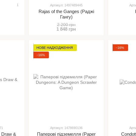
1
Артикул: 1497489445
Арт
Rajas of the Ganges (Раджі
Гангу)
2 200 грн
1 848 грн
НОВЕ НАДХОДЖЕННЯ
−16%
−16%
71
Артикул: 1478690136
Арт
s Draw &
Паперові підземелля (Paper
Condot