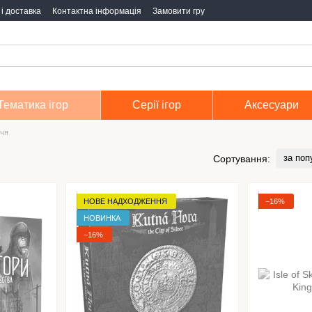
і доставка
Контактна інформація
Замовити гру
Тематика ігор
Серії ігор
Аксесуари
ччя
за поп
Сортування:
НОВЕ НАДХОДЖЕННЯ
−16%
НОВИНКА
−16%