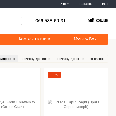
Укр
Рус
Бажання
Вхід
066 538-69-31
Мій кошик
Комікси та книги
Mystery Box
улярністю
спочатку дешевше
спочатку дорожче
за назвою
−16%