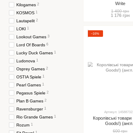
Write
2
Kilogames
1 400 грн
1
KOSMOS
1 176 грн
2
Lautapelit
1
LOKI
−16%
3
Lookout Games
6
Lord Of Boards
1
Lucky Duck Games
1
Ludonova
2
Osprey Games
1
OSTIA Spiele
1
Pearl Games
2
Pegasus Spiele
2
Plan B Games
1
Ravensburger
Артикул: 14588732
1
Rio Grande Games
Королівські товари
Goods!) (англ
1
Rozum
600 грн
1