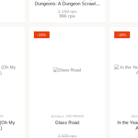
Dungeons: A Dungeon Scrawler
Game)
1 150 грн
966 грн
−16%
−16%
34
Артикул: 1497489440
Арт
 (Oh My
Glass Road
In the Yea
.)
A
2 600 грн