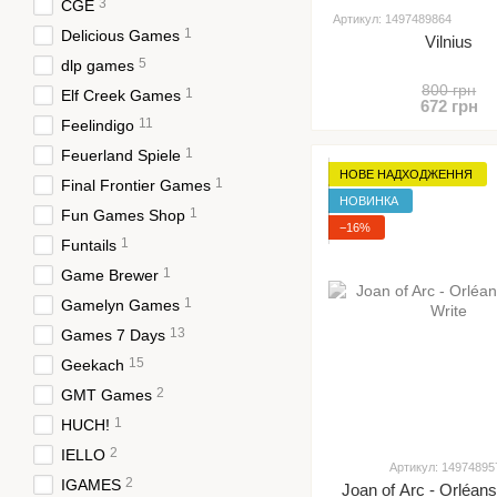
3
CGE
Артикул: 1497489864
1
Delicious Games
Vilnius
5
dlp games
800 грн
1
Elf Creek Games
672 грн
11
Feelindigo
1
Feuerland Spiele
НОВЕ НАДХОДЖЕННЯ
1
Final Frontier Games
НОВИНКА
1
Fun Games Shop
−16%
1
Funtails
1
Game Brewer
1
Gamelyn Games
13
Games 7 Days
15
Geekach
2
GMT Games
1
HUCH!
2
IELLO
Артикул: 14974895
2
IGAMES
Joan of Arc - Orléan