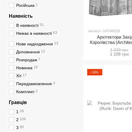
1
Російська
Наявність
51
В наявності
Артикул: 1497488258
63
Немає в наявності
Архітектори Захі
Королівства (Architec
13
Нове надходження
West Kingdom
1 320 грн
12
Доповнення
1 109 грн
7
Розпродаж
10
Новинка
−16%
17
Хіт
3
Передзамовлення
2
Комплект
Гравців
38
1
106
2
90
3