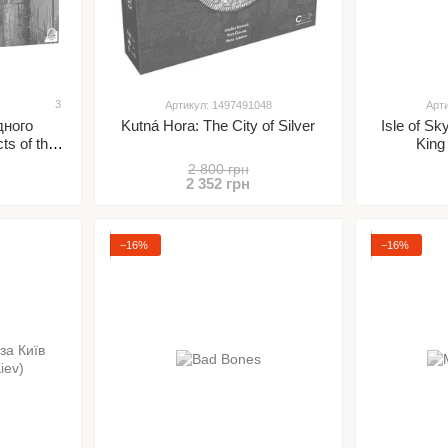
3
Артикул: 1497491048
Арт
дного
Kutná Hora: The City of Silver
Isle of Sk
ts of the
King
)
2 800 грн
2 352 грн
−16%
−16%