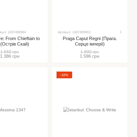
1
икул: 1497488984
Артикул: 1497489063
ye: From Chieftain to
Praga Caput Regni (Прага.
 (Острів Скай)
Серце імперії)
1 650 грн
1 900 грн
1 386 грн
1 596 грн
−16%