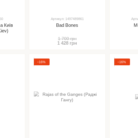
60
Артикул: 1497489861
Арт
а Київ
Bad Bones
M
Kiev)
1 700 грн
1 428 грн
−16%
−16%