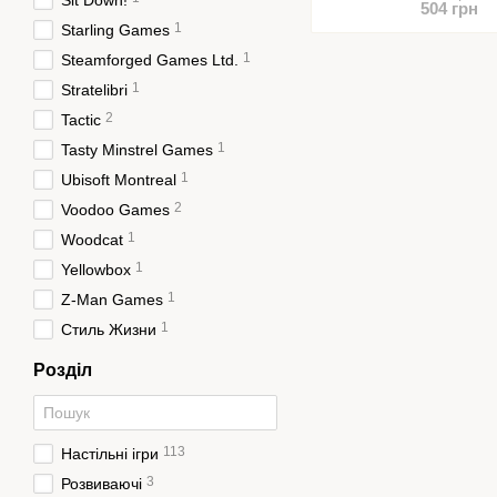
Sit Down!
504 грн
1
Starling Games
1
Steamforged Games Ltd.
1
Stratelibri
2
Tactic
1
Tasty Minstrel Games
1
Ubisoft Montreal
2
Voodoo Games
1
Woodcat
1
Yellowbox
1
Z-Man Games
1
Стиль Жизни
Розділ
113
Настільні ігри
3
Розвиваючі