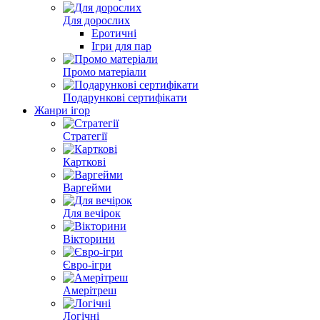
Для дорослих
Еротичні
Ігри для пар
Промо матеріали
Подарункові сертифікати
Жанри ігор
Стратегії
Карткові
Варгейми
Для вечірок
Вікторини
Євро-ігри
Амерітреш
Логічні