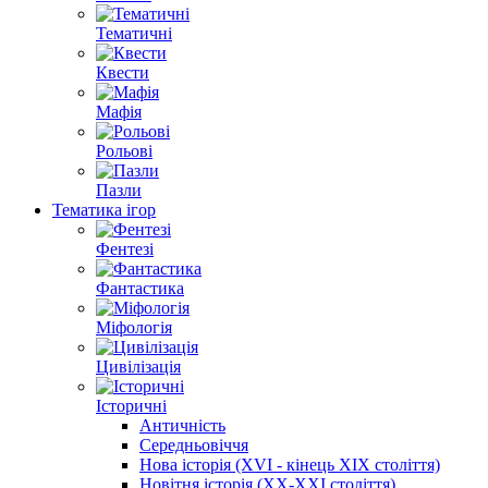
Тематичні
Квести
Мафія
Рольові
Пазли
Тематика ігор
Фентезі
Фантастика
Міфологія
Цивілізація
Історичні
Античність
Середньовіччя
Нова історія (XVI - кінець XIX століття)
Новітня історія (XX-XXI століття)