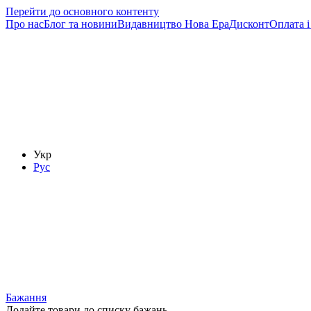
Перейти до основного контенту
Про нас
Блог та новини
Видавництво Нова Ера
Дисконт
Оплата і
Укр
Рус
Бажання
Додайте товари до списку бажань