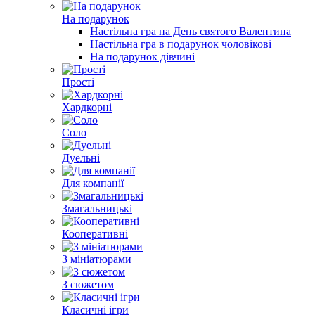
На подарунок
Настільна гра на День святого Валентина
Настільна гра в подарунок чоловікові
На подарунок дівчині
Прості
Хардкорні
Соло
Дуельні
Для компанії
Змагальницькі
Кооперативні
З мініатюрами
З сюжетом
Класичні ігри