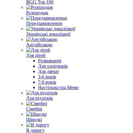
BGG Top 100
Розпродаж
Передзамовлення
Українські локалізації
Англійською
Для дітей
Розвиваючі
Для хлопчиків
Для дівчат
3-6 років
7-9 років
Настільна гра Мемо
Для підлітків
Сімейні
Швидкі
В дорогу