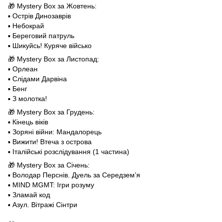
🎁 Mystery Box за Жовтень:
▪️ Острів Динозаврів
▪️ Небокрай
▪️ Береговий патруль
▪️ Шикуйсь! Куряче військо
🎁 Mystery Box за Листопад:
▪️ Орлеан
▪️ Слідами Дарвіна
▪️ Бенг
▪️ З молотка!
🎁 Mystery Box за Грудень:
▪️ Кінець віків
▪️ Зоряні війни: Мандалорець
▪️ Вижити! Втеча з острова
▪️ Італійські розслідування (1 частина)
🎁 Mystery Box за Cічень:
▪️ Володар Перснів. Дуель за Середземʼя
▪️ MIND MGMT: Ігри розуму
▪️ Зламай код
▪️ Азул. Вітражі Сінтри