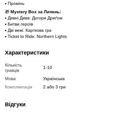
▪️ Промінь
🎁
Mystery Box за Липень:
▪️ Дивні Дива: Догори Дриґом
▪️ Битви героїв
▪️ Дві вежі. Карткова гра
▪️ Ticket to Ride: Northern Lights
Характеристики
Кількість
1-10
гравців
Мова
Українська
Комплектація
2 або 3 гри
Відгуки