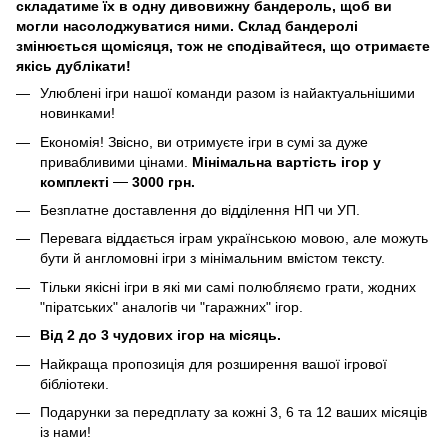
складатиме їх в одну дивовижну бандероль, щоб ви
могли насолоджуватися ними. Склад бандеролі
змінюється щомісяця, тож не сподівайтеся, що отримаєте
якісь дублікати!
Улюблені ігри нашої команди разом із найактуальнішими
новинками!
Економія! Звісно, ви отримуєте ігри в сумі за дуже
привабливими цінами.
Мінімальна вартість ігор у
комплекті
—
3000 грн.
Безплатне доставлення до відділення НП чи УП.
Перевага віддається іграм українською мовою, але можуть
бути й англомовні ігри з мінімальним вмістом тексту.
Тільки якісні ігри в які ми самі полюбляємо грати, жодних
"піратських" аналогів чи "гаражних" ігор.
Від 2 до 3 чудових ігор на місяць.
Найкраща пропозиція для розширення вашої ігрової
бібліотеки.
Подарунки за передплату за кожні 3, 6 та 12 ваших місяців
із нами!