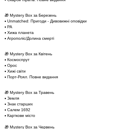
🎁 Mystery Box за Березень
▪️ Unmatched: Пригоди - Дивовижні оповідки
▪️ РА
▪️ Хижа планета
▪️ Агрополіс/Долина смерті
🎁 Mystery Box за Квітень
▪️ Космоспрут
▪️ Орос
▪️ Хижі світи
▪️ Порт-Роял. Повне видання
🎁 Mystery Box за Травень
▪️ Земля
▪️ Знак старших
▪️ Салем 1692
▪️ Карткове місто
🎁 Mystery Box за Червень