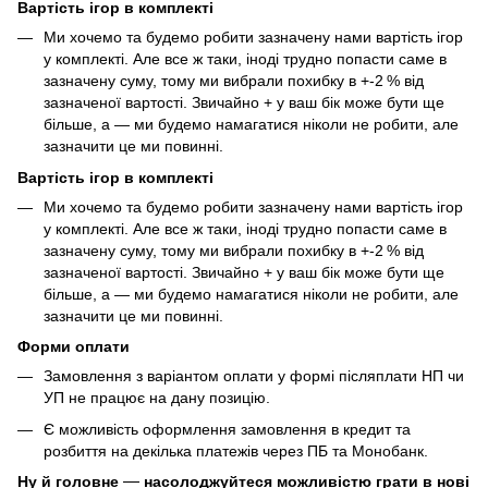
Вартість ігор в комплекті
Ми хочемо та будемо робити зазначену нами вартість ігор
у комплекті. Але все ж таки, іноді трудно попасти саме в
зазначену суму, тому ми вибрали похибку в +-2 % від
зазначеної вартості. Звичайно + у ваш бік може бути ще
більше, а — ми будемо намагатися ніколи не робити, але
зазначити це ми повинні.
Вартість ігор в комплекті
Ми хочемо та будемо робити зазначену нами вартість ігор
у комплекті. Але все ж таки, іноді трудно попасти саме в
зазначену суму, тому ми вибрали похибку в +-2 % від
зазначеної вартості. Звичайно + у ваш бік може бути ще
більше, а — ми будемо намагатися ніколи не робити, але
зазначити це ми повинні.
Форми оплати
Замовлення з варіантом оплати у формі післяплати НП чи
УП не працює на дану позицію.
Є можливість оформлення замовлення в кредит та
розбиття на декілька платежів через ПБ та Монобанк.
Ну й головне
—
насолоджуйтеся можливістю грати в нові