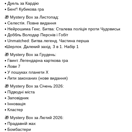
▪️ Дуель за Кардію
▪️ Бенґ! Кубикова гра
🎁 Mystery Box за Листопад:
▪️ Селестія. Повне видання
▪️ Нейрошима Гекс. Битва: Сталева поліція проти Чудовиськ
▪️ Доббль Володар Перснів і Гобіт
▪️ Unmatched: Битва легенд. Частина перша
▪️Шерлок. Далекий захід. 3 в 1. Набір 1
🎁 Mystery Box за Грудень:
▪️ Гвинт. Легендарна карткова гра
▪️ Лови 7
▪️ У пошуках планети X
▪️ Лити закоханих (нове видання)
🎁 Mystery Box за Січень 2026:
▪️ Підводні міста
▪️ Заповідник
▪️ Інновація
▪️ Кластер
🎁 Mystery Box за Лютий 2026:
▪️ Прадавній жах
▪️ Бомбастери