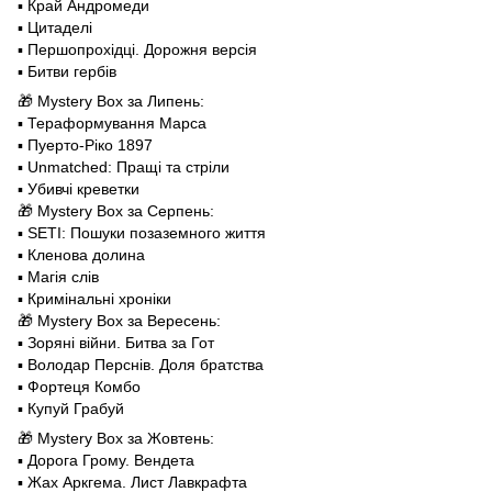
▪️ Край Андромеди
▪️ Цитаделі
▪️ Першопрохідці. Дорожня версія
▪️ Битви гербів
🎁 Mystery Box за Липень:
▪️ Тераформування Марса
▪️ Пуерто-Ріко 1897
▪️ Unmatched: Пращі та стріли
▪️ Убивчі креветки
🎁 Mystery Box за Серпень:
▪️ SETI: Пошуки позаземного життя
▪️ Кленова долина
▪️ Магія слів
▪️ Кримінальні хроніки
🎁 Mystery Box за Вересень:
▪️ Зоряні війни. Битва за Гот
▪️ Володар Перснів. Доля братства
▪️ Фортеця Комбо
▪️ Купуй Грабуй
🎁 Mystery Box за Жовтень:
▪️ Дорога Грому. Вендета
▪️ Жах Аркгема. Лист Лавкрафта