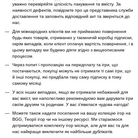
уважно перевіряйте цілісність пакування та вмісту. За
наявності дефектів, повідомте про це представника служби
доставлення та заповніть відповідний акт та зверніться до
нас.
Для міжнародних клієнтів ми не приймаємо повернення
будь-яких товарів, отриманих у таємничій коробці підписки,
окрім випадків, коли клієнт оплачує вартість повернення, і в
цьому випадку ми будемо діяти згідно з вищеописаним
процесом.
Через попит і пропозицію на передплату та ігри, що
постачаються, покупці можуть не отримати ті самі ігри, що
й інші покупці, які придбали таку саму підписку в тому
самому місяці.
У всіх інших випадках, якщо ви отримали небажаний для
вас вміст, ми наполегливо рекомендуємо вам дарувати ігри
своїм друзям та родичам. У вас з'явилася чудова нагода!
Можете також надати посилання на вашу колекцію ігор на
BGG, Теорії ігор чи на іншому ресурсі. Ми стараємося
дотримуватися комплекту ігор місяця, але для вас та для
нас найкраще виключити як найбільше дублікатів.