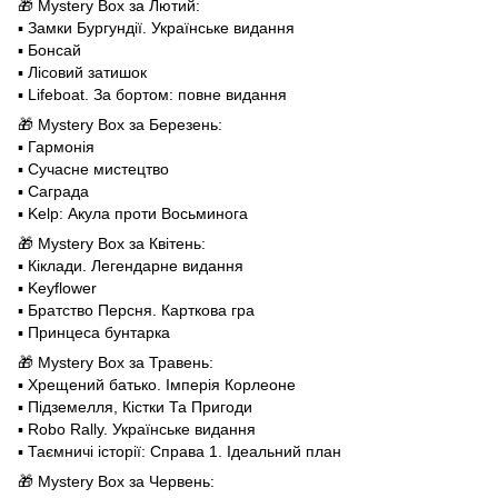
🎁 Mystery Box за Лютий:
▪️ Замки Бургундії. Українське видання
▪️ Бонсай
▪️ Лісовий затишок
▪️ Lifeboat. За бортом: повне видання
🎁 Mystery Box за Березень:
▪️ Гармонія
▪️ Сучасне мистецтво
▪️ Саграда
▪️ Kelp: Акула проти Восьминога
🎁 Mystery Box за Квітень:
▪️ Кіклади. Легендарне видання
▪️ Keyflower
▪️ Братство Персня. Карткова гра
▪️ Принцеса бунтарка
🎁 Mystery Box за Травень:
▪️ Хрещений батько. Імперія Корлеоне
▪️ Підземелля, Кістки Та Пригоди
▪️ Robo Rally. Українське видання
▪️ Таємничі історії: Справа 1. Ідеальний план
🎁 Mystery Box за Червень: