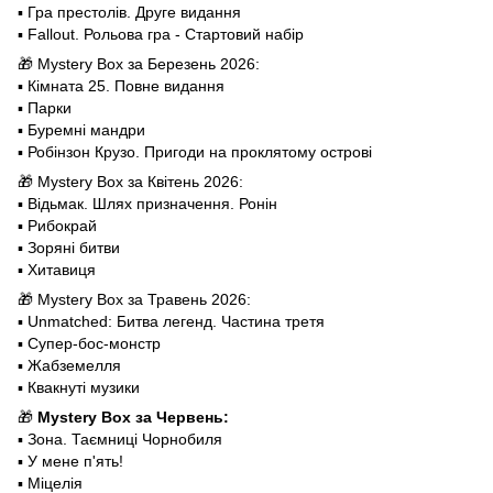
▪️ Гра престолів. Друге видання
▪️ Fallout. Рольова гра - Стартовий набір
🎁 Mystery Box за Березень 2026:
▪️ Кімната 25. Повне видання
▪️ Парки
▪️ Буремні мандри
▪️ Робінзон Крузо. Пригоди на проклятому острові
🎁 Mystery Box за Квітень 2026:
▪️ Відьмак. Шлях призначення. Ронін
▪️ Рибокрай
▪️ Зоряні битви
▪️ Хитавиця
🎁 Mystery Box за Травень 2026:
▪️ Unmatched: Битва легенд. Частина третя
▪️ Супер-бос-монстр
▪️ Жабземелля
▪️ Квакнуті музики
🎁
Mystery Box за Червень:
▪️ Зона. Таємниці Чорнобиля
▪️ У мене п'ять!
▪️ Міцелія