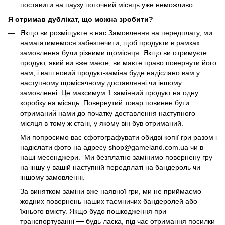
поставити на паузу поточний місяць уже неможливо.
Я отримав дублікат, що можна зробити?
Якщо ви розміщуєте в нас Замовлення на передплату, ми
намагатимемося забезпечити, щоб продукти в рамках
замовлення були різними щомісяця. Якщо ви отримуєте
продукт, який ви вже маєте, ви маєте право повернути його
нам, і ваш новий продукт-заміна буде надіслано вам у
наступному щомісячному доставлянні чи іншому
замовленні. Це максимум 1 замінний продукт на одну
коробку на місяць. Повернутий товар повинен бути
отриманий нами до початку доставлення наступного
місяця в тому ж стані, у якому він був отриманий.
Ми попросимо вас сфотографувати обидві копії гри разом і
надіслати фото на адресу shop@gameland.com.ua чи в
наші месенджери. Ми безплатно замінимо повернену гру
на іншу у вашій наступній передплаті на бандероль чи
іншому замовленні.
За винятком заміни вже наявної гри, ми не приймаємо
жодних повернень наших таємничих бандеролей або
їхнього вмісту. Якщо будо пошкодження при
транспортуванні
—
будь ласка, під час отримання посилки