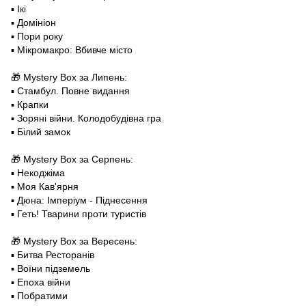
▪️ Ікі
▪️ Домініон
▪️ Пори року
▪️ Мікромакро: Вбивче місто
🎁 Mystery Box за Липень:
▪️ Стамбул. Повне видання
▪️ Крапки
▪️ Зоряні війни. Колодобудівна гра
▪️ Білий замок
🎁 Mystery Box за Серпень:
▪️ Некоджіма
▪️ Моя Кав'ярня
▪️ Дюна: Імперіум - Піднесення
▪️ Геть! Тварини проти туристів
🎁 Mystery Box за Вересень:
▪️ Битва Ресторанів
▪️ Воїни підземель
▪️ Епоха війни
▪️ Побратими