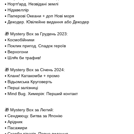
▪️ Нортґард. Незвідані землі
▪️ Нідавеллір
▪️ Паперові Океани + доп Нові моря
▪️ Декодер. Ювілейне видання або Декодер
🎁 Mystery Box за Грудень 2023:
▪️ Космобійники
▪️ Поклик пригод. Спадок героїв
▪️ Верхогони
▪️ Шл#к би трафив!
🎁 Mystery Box за Січень 2024:
▪️ Кланк! Катакомби + промо
▪️ Відьомська Круговерть
▪️ Перші залізниці
▪️ Mind Bug. Химерія: Перший контакт
🎁 Mystery Box за Лютий:
▪️ Сенджюцу. Битва за Японію
▪️ Арідник
▪️ Пасажири
▪️ Скарби піратів. Повне видання