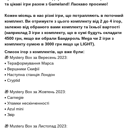
та цікаві ігри разом з Gameland! Ласкаво просимо!
Кожен місяць в нас різні ігри, що потрапляють в поточний
комплект. Ви отримуєте з цього комплекту від 2 до 4 ігор,
залежно від обраного вами комплекту та їхньої вартості
(наприклад 3 ігри з комплекту, що в сумі будуть складати
4500 грн, якщо ви обрали Бандероль Mega чи 2 ігри з
комплекту сумою в 3000 грн якщо це LIGHT).
Список ігор з комплектів, що вже були:
🎁 Mystery Box за Вересень 2023:
▪️ Тераформування Марса
▪️ Вершники Скифії
▪️ Наступна станція Лондон
▪️ Cryptid
🎁 Mystery Box за Жовтень 2023:
▪️ Carnegie
▪️ Уламки нескінченності
▪️ Azul mini
▪️ Звір
🎁 Mystery Box за Листопад 2023: