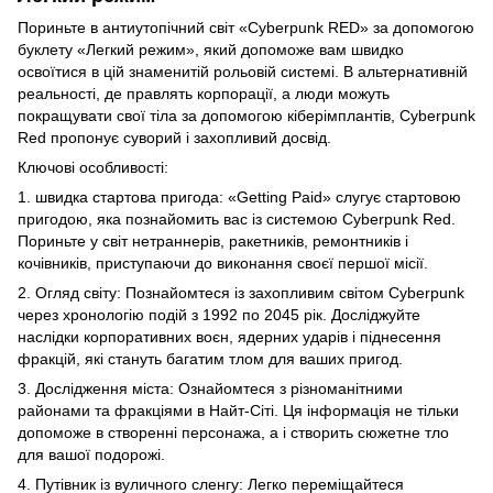
Пориньте в антиутопічний світ «Cyberpunk RED» за допомогою
буклету «Легкий режим», який допоможе вам швидко
освоїтися в цій знаменитій рольовій системі. В альтернативній
реальності, де правлять корпорації, а люди можуть
покращувати свої тіла за допомогою кіберімплантів, Cyberpunk
Red пропонує суворий і захопливий досвід.
Ключові особливості:
1. швидка стартова пригода: «Getting Paid» слугує стартовою
пригодою, яка познайомить вас із системою Cyberpunk Red.
Пориньте у світ нетраннерів, ракетників, ремонтників і
кочівників, приступаючи до виконання своєї першої місії.
2. Огляд світу: Познайомтеся із захопливим світом Cyberpunk
через хронологію подій з 1992 по 2045 рік. Досліджуйте
наслідки корпоративних воєн, ядерних ударів і піднесення
фракцій, які стануть багатим тлом для ваших пригод.
3. Дослідження міста: Ознайомтеся з різноманітними
районами та фракціями в Найт-Сіті. Ця інформація не тільки
допоможе в створенні персонажа, а і створить сюжетне тло
для вашої подорожі.
4. Путівник із вуличного сленгу: Легко переміщайтеся