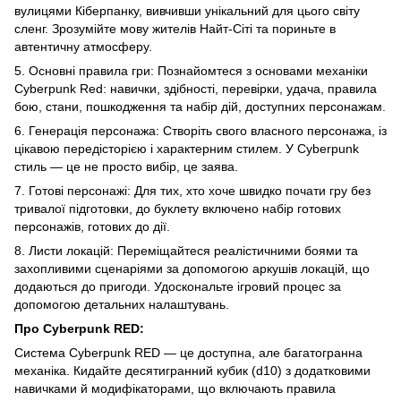
вулицями Кіберпанку, вивчивши унікальний для цього світу
сленг. Зрозумійте мову жителів Найт-Сіті та пориньте в
автентичну атмосферу.
5. Основні правила гри: Познайомтеся з основами механіки
Cyberpunk Red: навички, здібності, перевірки, удача, правила
бою, стани, пошкодження та набір дій, доступних персонажам.
6. Генерація персонажа: Створіть свого власного персонажа, із
цікавою передісторією і характерним стилем. У Cyberpunk
стиль — це не просто вибір, це заява.
7. Готові персонажі: Для тих, хто хоче швидко почати гру без
тривалої підготовки, до буклету включено набір готових
персонажів, готових до дії.
8. Листи локацій: Переміщайтеся реалістичними боями та
захопливими сценаріями за допомогою аркушів локацій, що
додаються до пригоди. Удоскональте ігровий процес за
допомогою детальних налаштувань.
Про Cyberpunk RED:
Система Cyberpunk RED — це доступна, але багатогранна
механіка. Кидайте десятигранний кубик (d10) з додатковими
навичками й модифікаторами, що включають правила