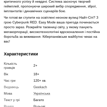
критичного успіху й невдачі. Система заохочує творчий
геймплей, пропонуючи широкий вибір спорядження, зброї,
імплантатів і динамічних сценаріїв бою.
Чи готові ви ступити на освітлені неоном вулиці Найт-Сіті? З
грою Cyberpunk RED. Easy Mode ваша пригода починається
просто зараз. Розкрийте таємниці світу, у якому панують
мегакорпорації, високотехнологічні вдосконалення і постійна
боротьба за виживання. Кіберпанківське майбутнє чекає на
вас!
Характеристики
Кількість
2+
гравців
Вік
18+
Час гри
120+ хв.
Видавець
Geekach
Мова
Українська
Текст у грі
Багато
Розділ
Рольові