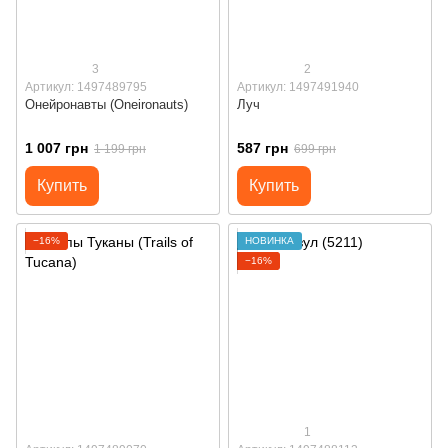
3
2
Артикул: 1497489795
Артикул: 1497491940
Онейронавты (Oneironauts)
Луч
1 007 грн
587 грн
1 199 грн
699 грн
Купить
Купить
−16%
НОВИНКА
−16%
1