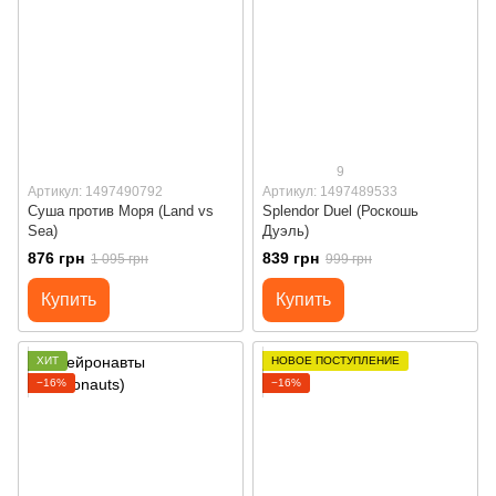
9
Артикул: 1497490792
Артикул: 1497489533
Суша против Моря (Land vs
Splendor Duel (Роскошь
Sea)
Дуэль)
876 грн
839 грн
1 095 грн
999 грн
Купить
Купить
ХИТ
НОВОЕ ПОСТУПЛЕНИЕ
−16%
−16%