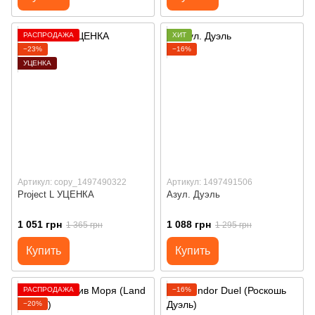
РАСПРОДАЖА
ХИТ
−23%
−16%
УЦЕНКА
Артикул: copy_1497490322
Артикул: 1497491506
Project L УЦЕНКА
Азул. Дуэль
1 051 грн
1 088 грн
1 365 грн
1 295 грн
Купить
Купить
РАСПРОДАЖА
−16%
−20%