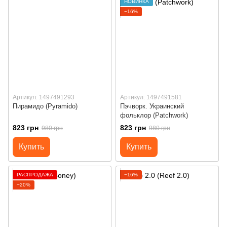
НОВИНКА
−16%
Артикул: 1497491293
Артикул: 1497491581
Пирамидо (Pyramido)
Пэчворк. Украинский
фольклор (Patchwork)
823 грн
823 грн
980 грн
980 грн
Купить
Купить
РАСПРОДАЖА
−16%
−20%