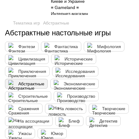
Тематика игр
Абстрактные
Абстрактные настольные игры
Фэнтези
Фантастика
Мифология
Цивилизация
Исторические
Приключения
Исследования
Абстрактные
Экономические
Строительные
Производство
Сражения
На ловкость
Творческие
На ассоциации
Блеф
Детектив
Ужасы
Юмор