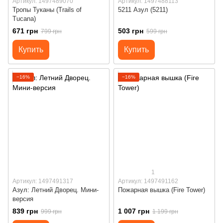
Артикул: 1497489070
Артикул: 1497488113
Тропы Туканы (Trails of
5211 Азул (5211)
Tucana)
671 грн
503 грн
799 грн
599 грн
Купить
Купить
−16%
−16%
1
Артикул: 1497491317
Артикул: 1497491162
Азул: Летний Дворец. Мини-
Пожарная вышка (Fire Tower)
версия
839 грн
1 007 грн
999 грн
1 199 грн