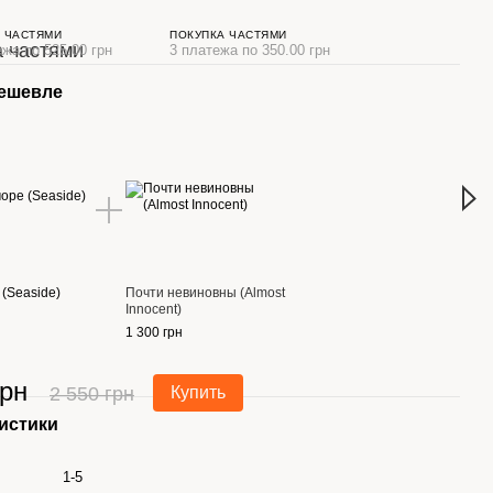
 ЧАСТЯМИ
ПОКУПКА ЧАСТЯМИ
ежа по 525.00 грн
3 платежа по 350.00 грн
дешевле
Вме
(Seaside)
Почти невиновны (Almost
Черн
Innocent)
1 050
1 300 грн
1 
грн
2 550 грн
Купить
истики
1-5