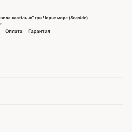
вила настільної гри Чорне море (Seaside)
МБ
Оплата
Гарантия