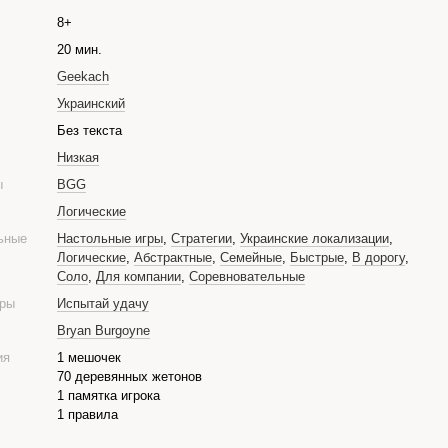
8+
20 мин.
Geekach
Украинский
е
Без текста
Низкая
ры
BGG
Логические
ьные
Настольные игры
,
Стратегии
,
Украинские локализации
,
Логические
,
Абстрактные
,
Семейные
,
Быстрые
,
В дорогу
,
Соло
,
Для компании
,
Соревновательные
гры
Испытай удачу
Bryan Burgoyne
ия
1 мешочек
70 деревянных жетонов
1 памятка игрока
1 правила