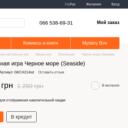
Укр
Рус
Желания
Вход
066 538-69-31
Мой заказ
Комиксы и книги
Mystery Box
зин настольных игр
Жанры игр
Логические
Черное море (Seaside)
ная игра Черное море (Seaside)
Артикул: GKCH214sd
Оставить отзыв
 грн
1 250 грн
В желания
для отображения накопительной скидки
В кредит