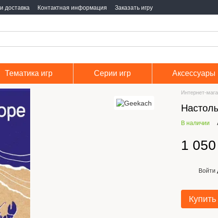
и доставка
Контактная информация
Заказать игру
Тематика игр
Серии игр
Аксессуары
Интернет-мага
Настоль
В наличии
1 050
Войти
%
Купить