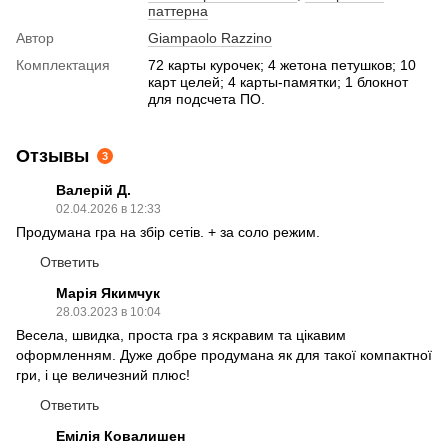
паттерна
Автор
Giampaolo Razzino
Комплектация
72 карты курочек; 4 жетона петушков; 10
карт целей; 4 карты-памятки; 1 блокнот
для подсчета ПО.
Отзывы
3
Валерій Д.
02.04.2026 в 12:33
Продумана гра на збір сетів. + за соло режим.
Ответить
Марія Якимчук
28.03.2023 в 10:04
Весела, швидка, проста гра з яскравим та цікавим
оформленням. Дуже добре продумана як для такої компактної
гри, і це величезний плюс!
Ответить
Емілія Ковалишен