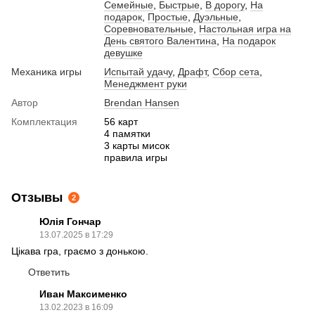
Семейные
,
Быстрые
,
В дорогу
,
На
подарок
,
Простые
,
Дуэльные
,
Соревновательные
,
Настольная игра на
День святого Валентина
,
На подарок
девушке
Механика игры
Испытай удачу
,
Драфт
,
Сбор сета
,
Менеджмент руки
Автор
Brendan Hansen
Комплектация
56 карт
4 памятки
3 карты мисок
правила игры
Отзывы
2
Юлія Гончар
13.07.2025 в 17:29
Цікава гра, граємо з донькою.
Ответить
Иван Максименко
13.02.2023 в 16:09