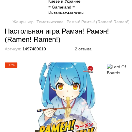
Жанры игр
Тематические
Рамэн! Рамэн! (Ramen! Ramen!)
Настольная игра Рамэн! Рамэн!
(Ramen! Ramen!)
Артикул:
1497489610
2 отзыва
−16%