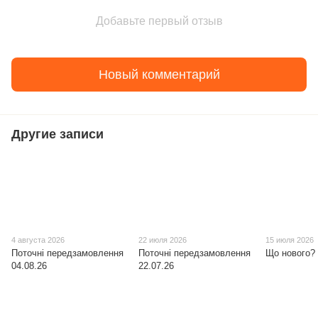
Добавьте первый отзыв
Новый комментарий
Другие записи
4 августа 2026
22 июля 2026
15 июля 2026
Поточні передзамовлення
Поточні передзамовлення
Що нового? 
04.08.26
22.07.26