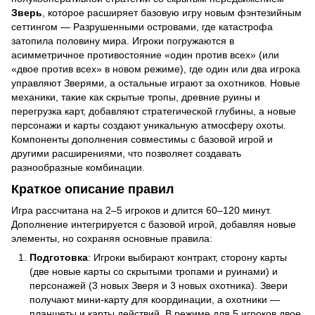
Зверь
, которое расширяет базовую игру новым фэнтезийным
сеттингом — Разрушенными островами, где катастрофа
затопила половину мира. Игроки погружаются в
асимметричное противостояние «один против всех» (или
«двое против всех» в новом режиме), где один или два игрока
управляют Зверями, а остальные играют за охотников. Новые
механики, такие как скрытые тропы, древние руины и
перегрузка карт, добавляют стратегической глубины, а новые
персонажи и карты создают уникальную атмосферу охоты.
Компоненты дополнения совместимы с базовой игрой и
другими расширениями, что позволяет создавать
разнообразные комбинации.
Краткое описание правил
Игра рассчитана на 2–5 игроков и длится 60–120 минут.
Дополнение интегрируется с базовой игрой, добавляя новые
элементы, но сохраняя основные правила:
Подготовка
: Игроки выбирают контракт, сторону карты
(две новые карты со скрытыми тропами и руинами) и
персонажей (3 новых Зверя и 3 новых охотника). Звери
получают мини-карту для координации, а охотники —
планшеты и карты действий. В режиме для 5 игроков двое