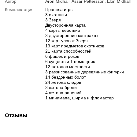
Автор
Aron Midhall
,
Assar Pettersson
,
Elon Midhall
Комплектация
Правила игры
3 охотники
3 Зверя
Двусторонняя карта
4 карты действий
3 двусторонние контракты
12 карт уловок Зверя
13 карт предметов охотников
21 карта способностей
6 фишек игроков
6 существ и 1 помощник
12 жетонов местности
3 разрисованные деревянные фигурки
14 бездонных болот
24 жетона следов
3 жетона брони
4 жетона ранений
1 минимапа, ширма и фломастер
Отзывы