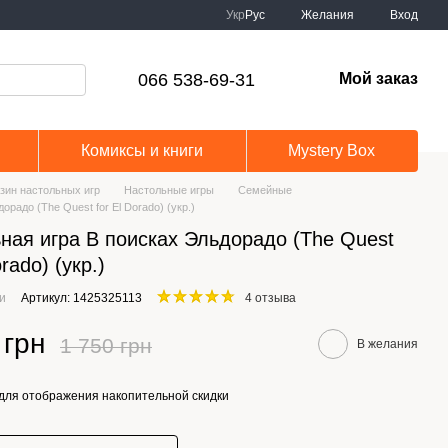
Укр
Рус
Желания
Вход
066 538-69-31
Мой заказ
Комиксы и книги
Mystery Box
зин настольных игр
Настольные игры
Семейные
орадо (The Quest for El Dorado) (укр.)
ная игра В поисках Эльдорадо (The Quest
orado) (укр.)
ии
Артикул: 1425325113
4 отзыва
 грн
1 750 грн
В желания
для отображения накопительной скидки