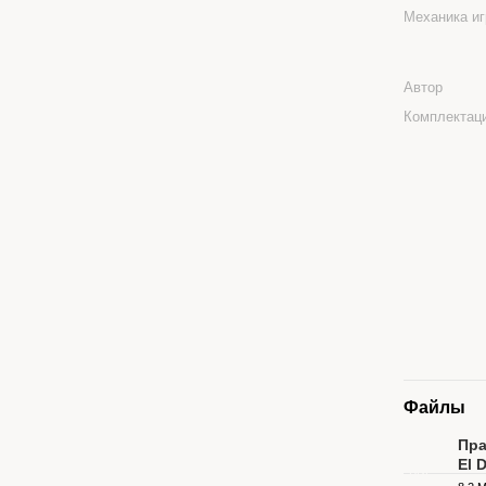
Механика и
Автор
Комплектац
Файлы
Пра
El 
PDF