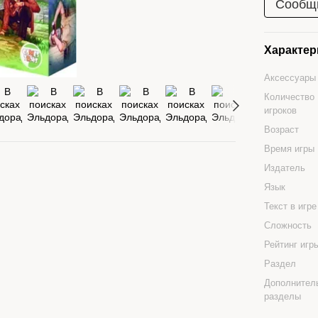
Сообщи
Характер
Аксессуары
Количество
игроков
Возраст
Время игры
Издатель
Язык
Текст в игр
Сложность
Рейтинг иг
Раздел
Дополнител
разделы