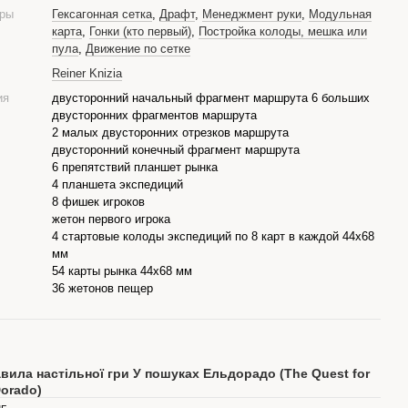
гры
Гексагонная сетка
,
Драфт
,
Менеджмент руки
,
Модульная
карта
,
Гонки (кто первый)
,
Постройка колоды, мешка или
пула
,
Движение по сетке
Reiner Knizia
ия
двусторонний начальный фрагмент маршрута 6 больших
двусторонних фрагментов маршрута
2 малых двусторонних отрезков маршрута
двусторонний конечный фрагмент маршрута
6 препятствий планшет рынка
4 планшета экспедиций
8 фишек игроков
жетон первого игрока
4 стартовые колоды экспедиций по 8 карт в каждой 44x68
мм
54 карты рынка 44x68 мм
36 жетонов пещер
вила настільної гри У пошуках Ельдорадо (The Quest for
Dorado)