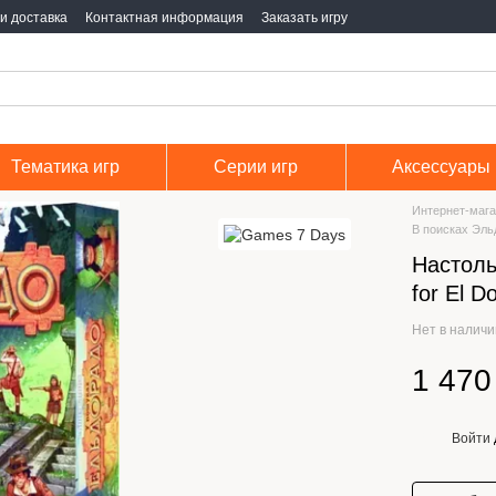
и доставка
Контактная информация
Заказать игру
Тематика игр
Серии игр
Аксессуары
Интернет-мага
В поисках Эльд
Настоль
for El D
Нет в налич
1 470
Войти
%